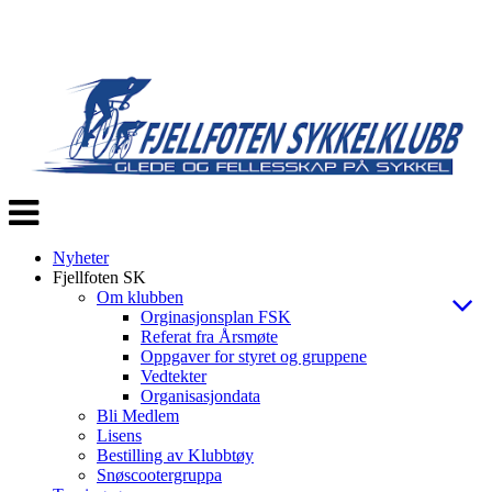
Veksle
navigasjon
Nyheter
Fjellfoten SK
Om klubben
Orginasjonsplan FSK
Referat fra Årsmøte
Oppgaver for styret og gruppene
Vedtekter
Organisasjondata
Bli Medlem
Lisens
Bestilling av Klubbtøy
Snøscootergruppa