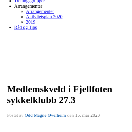
Treningsgrupper
Arrangementer
Arrangementer
Aktivitetsplan 2020
2019
Råd og Tips
Medlemskveld i Fjellfoten
sykkelklubb 27.3
Postet av
Odd Magne Øverheim
den
15. mar 2023