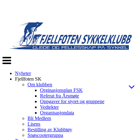
Veksle
navigasjon
Nyheter
Fjellfoten SK
Om klubben
Orginasjonsplan FSK
Referat fra Årsmøte
Oppgaver for styret og gruppene
Vedtekter
Organisasjondata
Bli Medlem
Lisens
Bestilling av Klubbtøy
Snøscootergruppa