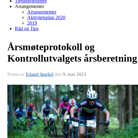
Treningsgrupper
Arrangementer
Arrangementer
Aktivitetsplan 2020
2019
Råd og Tips
Årsmøteprotokoll og
Kontrollutvalgets årsberetning
Postet av
Erland Søgård
den
9. mar 2023