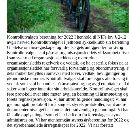
Kontrollutvalgets beretning for 2022 I henhold til NIFs lov § 2-12
avgir herved Kontrollutvalget i Fjellfoten sykkelklubb sin beretning
Uttalelse om årsregnskapet og idrettslagets anliggender for øvrig
Kontrollutvalget skal påse at organisasjonsleddets virksomhet drive
i samsvar med organisasjonsleddets og overordnet
organisasjonsledds regelverk og vedtak, og ha et særlig fokus på at
organisasjonsleddet har forsvarlig forvaltning og økonomistyring, a
dets midler benyttes i samsvar med lover, vedtak, bevilgninger og
økonomiske rammer. Kontrollutvalget skal forelegges alle forslag ti
vedtak som skal behandles på årsmøte/ting, og avgi en uttalelse til 
saker som ligger innenfor sitt arbeidsområde. Kontrollutvalget skal
føre protokoll over sine møter, avgi en beretning til årsmøte/ting og
foreta regnskapsrevisjon. Vi har utført følgende handlinger: Vi har
gjennomgått protokoll for årsmøtet, styrets protokoller, samt andre
dokumenter utvalget har funnet det nødvendig å gjennomgå. Vi har
fått alle opplysninger som vi har bedt om fra idrettslagets styre/
administrasjon. Vi har gjennomgått styrets årsberetning for 2022 og
det styrebehandlede årsregnskapet for 2022. Vi har foretatt