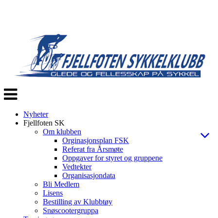
Veksle
navigasjon
Nyheter
Fjellfoten SK
Om klubben
Orginasjonsplan FSK
Referat fra Årsmøte
Oppgaver for styret og gruppene
Vedtekter
Organisasjondata
Bli Medlem
Lisens
Bestilling av Klubbtøy
Snøscootergruppa