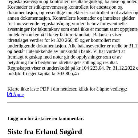
regnskapsrevisjon og kontrollert resultatregnskap, balanse og noter.
Kostnader er stikkprøvemessig kontrollert for attestasjon og
dokumentasjon, og vesentlige inntekter er kontrollert mot avtaler o
annen dokumentasjon. Kontrollerte kostnader og inntekter gjelder
for inneværende regnskapsår, og vurdert behov for eventuelle
avsetninger for fakturakrav som ennå ikke er mottatt samt opptjente
inntekter som ennå ikke er fakturert/mottatt. Balansen viser
idrettslaget verdier for kr 320 266,45 og er kontrollert mot
underliggende dokumentasjon. Alle balanseverdier er reelle pr 31.1
og består i utelukkende av innskudd i bank. Vi har vurdert at
fremlagt regnskap med noter gir de opplysninger som er av
betydning for å bedømme idrettslagets stilling og resultat.
Regnskapet viser et underskudd på kr 104 223,04. Pr. 31.12.2022 e
bokført fri egenkapital kr 303 805,45
Klarte ikke laste PDF i din nettleser, klikk for å åpne vedlegg:
Åpne
Logg inn for å skrive en kommentar.
Siste fra Erland Søgård