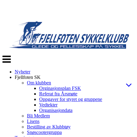
Veksle
navigasjon
Nyheter
Fjellfoten SK
Om klubben
Orginasjonsplan FSK
Referat fra Årsmøte
Oppgaver for styret og gruppene
Vedtekter
Organisasjondata
Bli Medlem
Lisens
Bestilling av Klubbtøy
Snøscootergruppa