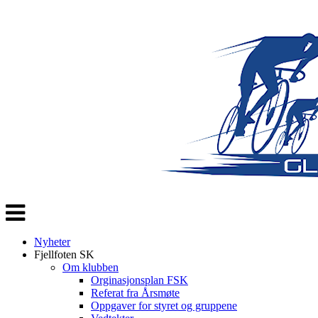
Veksle
navigasjon
Nyheter
Fjellfoten SK
Om klubben
Orginasjonsplan FSK
Referat fra Årsmøte
Oppgaver for styret og gruppene