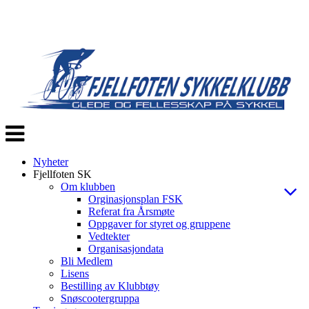
Veksle
navigasjon
Nyheter
Fjellfoten SK
Om klubben
Orginasjonsplan FSK
Referat fra Årsmøte
Oppgaver for styret og gruppene
Vedtekter
Organisasjondata
Bli Medlem
Lisens
Bestilling av Klubbtøy
Snøscootergruppa