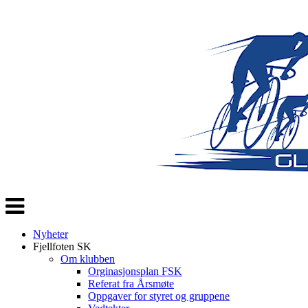
Veksle
navigasjon
Nyheter
Fjellfoten SK
Om klubben
Orginasjonsplan FSK
Referat fra Årsmøte
Oppgaver for styret og gruppene