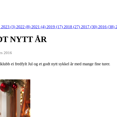
)
2023 (3)
2022 (8)
2021 (4)
2019 (17)
2018 (27)
2017 (30)
2016 (38)
DT NYTT ÅR
es 2016
lubb ei fredfylt Jul og et godt nytt sykkel år med mange fine turer.