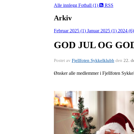
Alle innlegg
Fotball (1)
RSS
Arkiv
Februar 2025 (1)
Januar 2025 (1)
2024 (6
GOD JUL OG GO
Postet av
Fjellfoten Sykkelklubb
den
22. d
Ønsker alle medlemmer i Fjellfoten Sykkelk