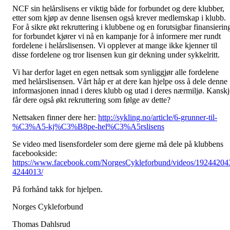
NCF sin helårslisens er viktig både for forbundet og dere klubber,
etter som kjøp av denne lisensen også krever medlemskap i klubb.
For å sikre økt rekruttering i klubbene og en forutsigbar finansierin
for forbundet kjører vi nå en kampanje for å informere mer rundt
fordelene i helårslisensen. Vi opplever at mange ikke kjenner til
disse fordelene og tror lisensen kun gir dekning under sykkelritt.
Vi har derfor laget en egen nettsak som synliggjør alle fordelene
med helårslisensen. Vårt håp er at dere kan hjelpe oss å dele denne
informasjonen innad i deres klubb og utad i deres nærmiljø. Kanskj
får dere også økt rekruttering som følge av dette?
Nettsaken finner dere her:
http://sykling.no/article/6-grunner-til-
%C3%A5-kj%C3%B8pe-hel%C3%A5rslisens
Se video med lisensfordeler som dere gjerne må dele på klubbens
facebookside:
https://www.facebook.com/NorgesCykleforbund/videos/19244204
4244013/
På forhånd takk for hjelpen.
Norges Cykleforbund
Thomas Dahlsrud