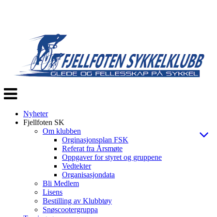
Veksle
navigasjon
Nyheter
Fjellfoten SK
Om klubben
Orginasjonsplan FSK
Referat fra Årsmøte
Oppgaver for styret og gruppene
Vedtekter
Organisasjondata
Bli Medlem
Lisens
Bestilling av Klubbtøy
Snøscootergruppa