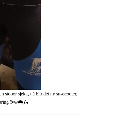
 stooor sjekk, nå blir det ny snøscooter,
estering ⛷❄️🌨🛵