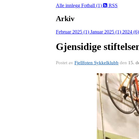
Alle innlegg
Fotball (1)
RSS
Arkiv
Februar 2025 (1)
Januar 2025 (1)
2024 (6
Gjensidige stiftels
Postet av
Fjellfoten Sykkelklubb
den
15. d