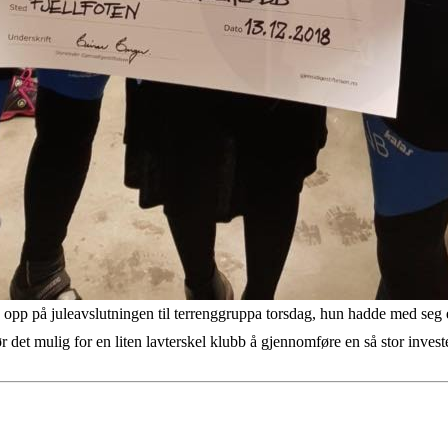
opp på juleavslutningen til terrenggruppa torsdag, hun hadde med seg en
jør det mulig for en liten lavterskel klubb å gjennomføre en så stor inv