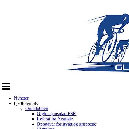
Veksle
navigasjon
Nyheter
Fjellfoten SK
Om klubben
Orginasjonsplan FSK
Referat fra Årsmøte
Oppgaver for styret og gruppene