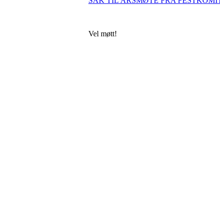
SAK TIL ÅRSMØTE FRA FESTKOMITE
Vel møtt!