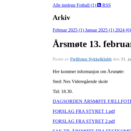
Alle innlegg
Fotball (1)
RSS
Arkiv
Februar 2025 (1)
Januar 2025 (1)
2024 (6
Årsmøte 13. februar
Postet av
Fjellfoten Sykkelklubb
den
31. j
Her kommer informasjon om Årsmøte:
Sted: Nes Videregående skole
Tid: 18.30.
DAGSORDEN ÅRSMØTE FJELLFOTE
FORSLAG FRA STYRET 1.pdf
FORSLAG FRA STYRET 2.pdf