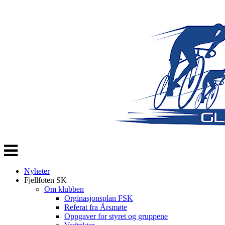
Veksle
navigasjon
Nyheter
Fjellfoten SK
Om klubben
Orginasjonsplan FSK
Referat fra Årsmøte
Oppgaver for styret og gruppene