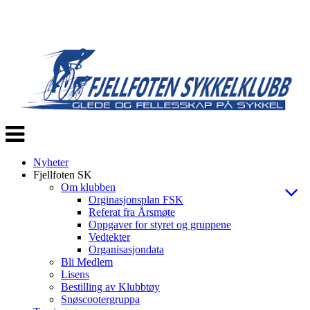
Veksle
navigasjon
Nyheter
Fjellfoten SK
Om klubben
Orginasjonsplan FSK
Referat fra Årsmøte
Oppgaver for styret og gruppene
Vedtekter
Organisasjondata
Bli Medlem
Lisens
Bestilling av Klubbtøy
Snøscootergruppa