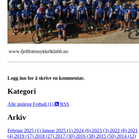
www.fjellfotensykkelklubb.no
Logg inn for å skrive en kommentar.
Kategori
Alle innlegg
Fotball (1)
RSS
Arkiv
Februar 2025 (1)
Januar 2025 (1)
2024 (6)
2023 (3)
2022 (8)
2021
(4)
2019 (17)
2018 (27)
2017 (30)
2016 (38)
2015 (50)
2014 (12)