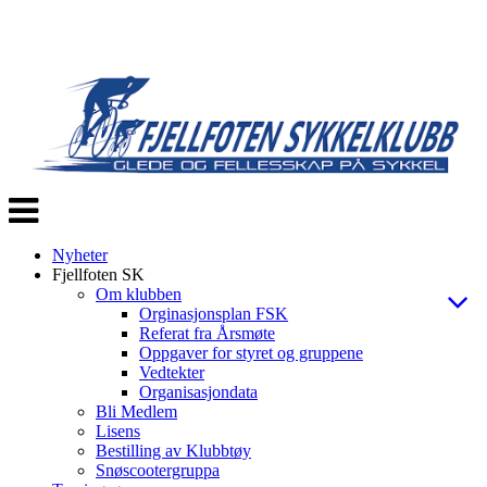
Veksle
navigasjon
Nyheter
Fjellfoten SK
Om klubben
Orginasjonsplan FSK
Referat fra Årsmøte
Oppgaver for styret og gruppene
Vedtekter
Organisasjondata
Bli Medlem
Lisens
Bestilling av Klubbtøy
Snøscootergruppa