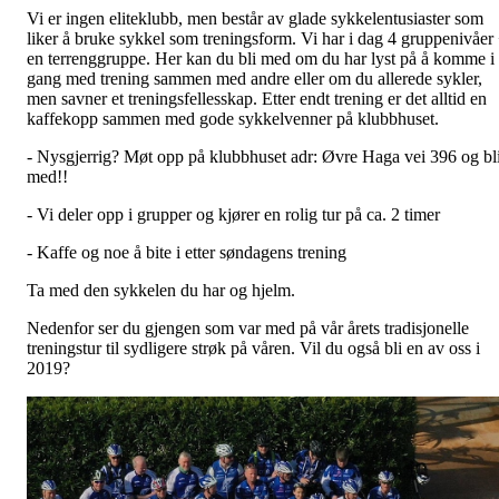
Vi er ingen eliteklubb, men består av glade sykkelentusiaster som
liker å bruke sykkel som treningsform. Vi har i dag 4 gruppenivåer
en terrenggruppe. Her kan du bli med om du har lyst på å komme i
gang med trening sammen med andre eller om du allerede sykler,
men savner et treningsfellesskap. Etter endt trening er det alltid en
kaffekopp sammen med gode sykkelvenner på klubbhuset.
- Nysgjerrig? Møt opp på klubbhuset adr: Øvre Haga vei 396 og bl
med!!
- Vi deler opp i grupper og kjører en rolig tur på ca. 2 timer
- Kaffe og noe å bite i etter søndagens trening
Ta med den sykkelen du har og hjelm.
Nedenfor ser du gjengen som var med på vår årets tradisjonelle
treningstur til sydligere strøk på våren. Vil du også bli en av oss i
2019?