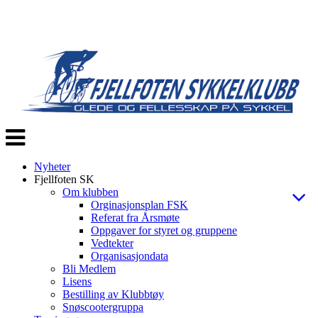
Veksle
navigasjon
Nyheter
Fjellfoten SK
Om klubben
Orginasjonsplan FSK
Referat fra Årsmøte
Oppgaver for styret og gruppene
Vedtekter
Organisasjondata
Bli Medlem
Lisens
Bestilling av Klubbtøy
Snøscootergruppa