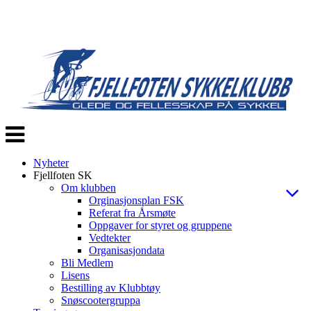
Veksle
navigasjon
Nyheter
Fjellfoten SK
Om klubben
Orginasjonsplan FSK
Referat fra Årsmøte
Oppgaver for styret og gruppene
Vedtekter
Organisasjondata
Bli Medlem
Lisens
Bestilling av Klubbtøy
Snøscootergruppa