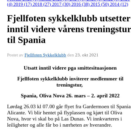
(4)
2019 (17)
2018 (27)
2017 (30)
2016 (38)
2015 (50)
2014 (12)
Fjellfoten sykkelklubb utsetter
inntil videre vårens treningstur
til Spania
Postet av
Fjellfoten Sykkelklubb
den
23. okt 2021
Utsatt inntil videre pga smittesituasjonen
Fjellfoten sykkelklubb inviterer medlemmer til
treningstur,
Spania, Oliva Nova 26. mars – 2. april 2022
Lørdag 26.03 kl 07.00 går flyet fra Gardermoen til Spania
Alicante. Vi blir hentet på flyplassen og kjørt til Oliva
Nova, hvor vi skal bo på Las Dunas. Vi innkvarteres i
leiligheter og alle får bo i nærheten av hverandre.