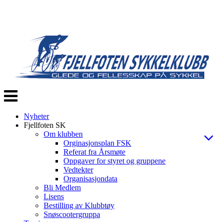
Veksle
navigasjon
Nyheter
Fjellfoten SK
Om klubben
Orginasjonsplan FSK
Referat fra Årsmøte
Oppgaver for styret og gruppene
Vedtekter
Organisasjondata
Bli Medlem
Lisens
Bestilling av Klubbtøy
Snøscootergruppa