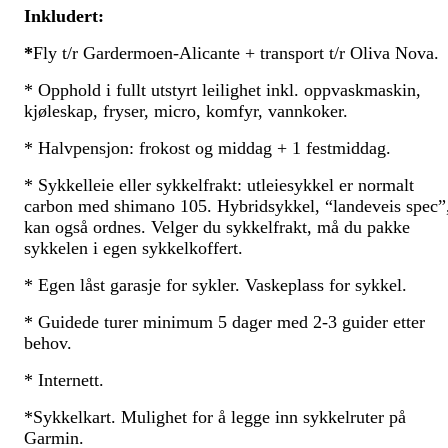
Inkludert:
*
Fly t/r Gardermoen-Alicante + transport t/r Oliva Nova.
* Opphold i fullt utstyrt leilighet inkl. oppvaskmaskin,
kjøleskap, fryser, micro, komfyr, vannkoker.
* Halvpensjon: frokost og middag + 1 festmiddag.
* Sykkelleie eller sykkelfrakt: utleiesykkel er normalt
carbon med shimano 105. Hybridsykkel, “landeveis spec”
kan også ordnes. Velger du sykkelfrakt, må du pakke
sykkelen i egen sykkelkoffert.
* Egen låst garasje for sykler. Vaskeplass for sykkel.
* Guidede turer minimum 5 dager med 2-3 guider etter
behov.
* Internett.
*Sykkelkart. Mulighet for å legge inn sykkelruter på
Garmin.