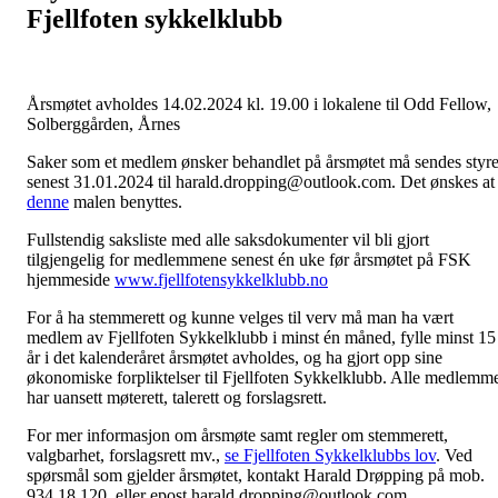
Fjellfoten sykkelklubb
Årsmøtet avholdes 14.02.2024 kl. 19.00 i lokalene til Odd Fellow,
Solberggården, Årnes
Saker som et medlem ønsker behandlet på årsmøtet må sendes styre
senest 31.01.2024 til harald.dropping@outlook.com. Det ønskes at
denne
malen benyttes.
Fullstendig saksliste med alle saksdokumenter vil bli gjort
tilgjengelig for medlemmene senest én uke før årsmøtet på FSK
hjemmeside
www.fjellfotensykkelklubb.no
For å ha stemmerett og kunne velges til verv må man ha vært
medlem av Fjellfoten Sykkelklubb i minst én måned, fylle minst 15
år i det kalenderåret årsmøtet avholdes, og ha gjort opp sine
økonomiske forpliktelser til Fjellfoten Sykkelklubb. Alle medlemm
har uansett møterett, talerett og forslagsrett.
For mer informasjon om årsmøte samt regler om stemmerett,
valgbarhet, forslagsrett mv.,
se Fjellfoten Sykkelklubbs lov
. Ved
spørsmål som gjelder årsmøtet, kontakt Harald Drøpping på mob.
934 18 120 eller epost harald.dropping@outlook.com