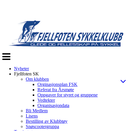
Veksle
navigasjon
Nyheter
Fjellfoten SK
Om klubben
Orginasjonsplan FSK
Referat fra Årsmøte
Oppgaver for styret og gruppene
Vedtekter
Organisasjondata
Bli Medlem
Lisens
Bestilling av Klubbtøy
Snøscootergruppa