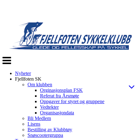
Veksle
navigasjon
Nyheter
Fjellfoten SK
Om klubben
Orginasjonsplan FSK
Referat fra Årsmøte
Oppgaver for styret og gruppene
Vedtekter
Organisasjondata
Bli Medlem
Lisens
Bestilling av Klubbtøy
Snøscootergruppa