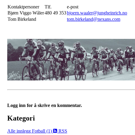
Kontaktpersoner
Tlf.
e-post
Bjørn Viggo Wåler
480 49 353
bjoern.waaler@jungheinrich.no
Tom Birkeland
tom.birkeland@nexans.com
Logg inn for å skrive en kommentar.
Kategori
Alle innlegg
Fotball (1)
RSS