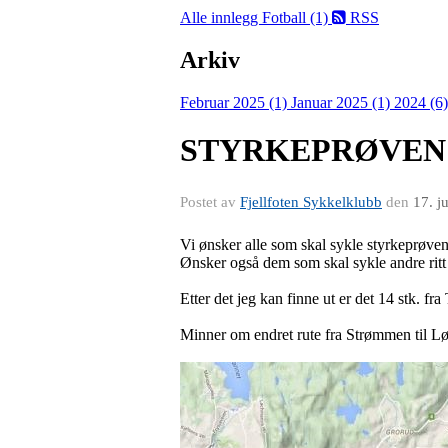
Alle innlegg
Fotball (1)
RSS
Arkiv
Februar 2025 (1)
Januar 2025 (1)
2024 (6
STYRKEPRØVEN 
Postet av
Fjellfoten Sykkelklubb
den
17. j
Vi ønsker alle som skal sykle styrkeprøven 
Ønsker også dem som skal sykle andre ritt 
Etter det jeg kan finne ut er det 14 stk. f
Minner om endret rute fra Strømmen til L