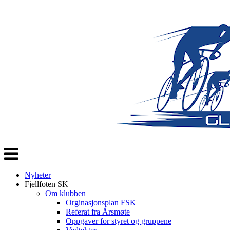
Veksle
navigasjon
Nyheter
Fjellfoten SK
Om klubben
Orginasjonsplan FSK
Referat fra Årsmøte
Oppgaver for styret og gruppene