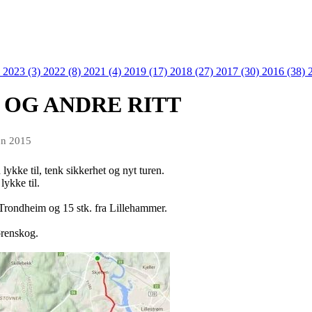
)
2023 (3)
2022 (8)
2021 (4)
2019 (17)
2018 (27)
2017 (30)
2016 (38)
OG ANDRE RITT
un 2015
lykke til, tenk sikkerhet og nyt turen.
lykke til.
ra Trondheim og 15 stk. fra Lillehammer.
ørenskog.