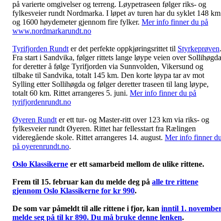
på varierte omgivelser og terreng. Løypetraseen følger riks- og
fylkesveier rundt Nordmarka. I løpet av turen har du syklet 148 km
og 1600 høydemeter gjennom fire fylker.
Mer info finner du på
www.nordmarkarundt.no
Tyrifjorden Rundt
er det perfekte oppkjøringsrittet til
Styrkeprøven
Fra start i Sandvika, følger rittets lange løype veien over Sollihøgd
for deretter å følge Tyrifjorden via Sunnvolden, Vikersund og
tilbake til Sandvika, totalt 145 km. Den korte løypa tar av mot
Sylling etter Sollihøgda og følger deretter traseen til lang løype,
totalt 60 km. Rittet arrangeres 5. juni.
Mer info finner du på
tyrifjordenrundt.no
Øyeren Rundt
er ett tur- og Master-ritt over 123 km via riks- og
fylkesveier rundt Øyeren. Rittet har fellesstart fra Rælingen
videregående skole. Rittet arrangeres 14. august.
Mer info finner d
på oyerenrundt.no
.
Oslo Klassikerne
er ett samarbeid mellom de ulike rittene.
Frem til 15. februar kan du melde deg på
alle tre rittene
gjennom Oslo Klassikerne for kr 990
.
De som var påmeldt til alle rittene i fjor, kan
inntil 1. novembe
melde seg på til kr 890. Du må bruke denne lenken
.