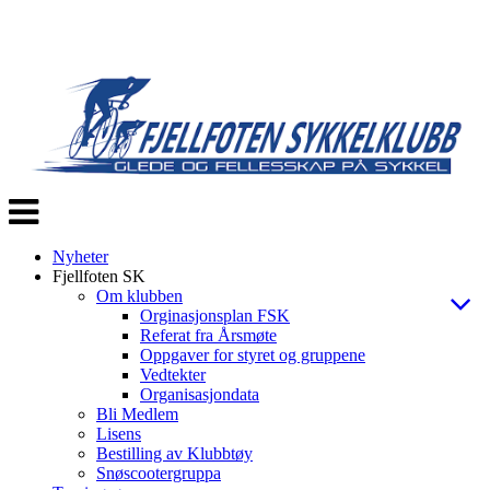
Veksle
navigasjon
Nyheter
Fjellfoten SK
Om klubben
Orginasjonsplan FSK
Referat fra Årsmøte
Oppgaver for styret og gruppene
Vedtekter
Organisasjondata
Bli Medlem
Lisens
Bestilling av Klubbtøy
Snøscootergruppa