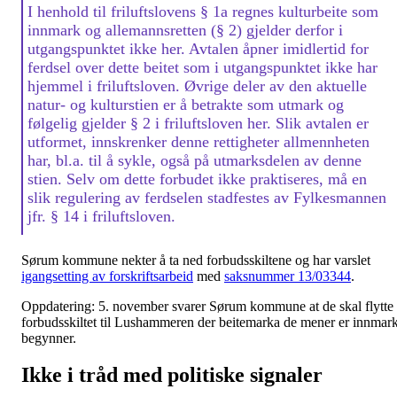
I henhold til friluftslovens § 1a regnes kulturbeite som
innmark og allemannsretten (§ 2) gjelder derfor i
utgangspunktet ikke her. Avtalen åpner imidlertid for
ferdsel over dette beitet som i utgangspunktet ikke har
hjemmel i friluftsloven. Øvrige deler av den aktuelle
natur- og kulturstien er å betrakte som utmark og
følgelig gjelder § 2 i friluftsloven her. Slik avtalen er
utformet, innskrenker denne rettigheter allmennheten
har, bl.a. til å sykle, også på utmarksdelen av denne
stien. Selv om dette forbudet ikke praktiseres, må en
slik regulering av ferdselen stadfestes av Fylkesmannen
jfr. § 14 i friluftsloven.
Sørum kommune nekter å ta ned forbudsskiltene og har varslet
igangsetting av forskriftsarbeid
med
saksnummer 13/03344
.
Oppdatering: 5. november svarer Sørum kommune at de skal flytte
forbudsskiltet til Lushammeren der beitemarka de mener er innmar
begynner.
Ikke i tråd med politiske signaler