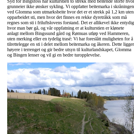
Syd for Bingsfoss har kulturstien to strekk med beitende storfe hvo
grunneier ikke ønsker sykling. Vi oppfatter beitemarka i skråninge
ved Glomma som utmarksbeite hvor det er et strekk på 1,2 km uten
opparbeidet sti, men hvor det finnes en rekke dyretråkk som må
regnes som sti i friluftslovens forstand. Det er allikevel ikke entydig
hvor man bør gå, og vår oppfatning er at kulturstien er klønete
anlagt mellom Bingssund gård og Rømuas utløp ved Hammeren,
uten merking eller en tydelig trasé: Vi har foreslått muligheten for å
tilrettelegge en sti i delet mellom beitemarka og åkeren. Dette ligger
høyere i terrenget og gir bedre utsyn til kulturlandskapet, Glomma
og Bingen lenser og vil gi en bedre turopplevelse.