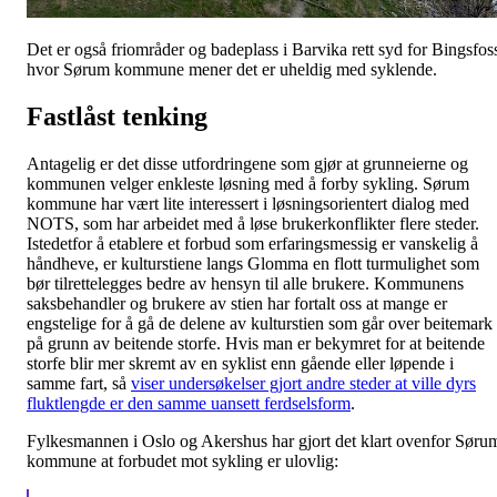
Det er også friområder og badeplass i Barvika rett syd for Bingsfos
hvor Sørum kommune mener det er uheldig med syklende.
Fastlåst tenking
Antagelig er det disse utfordringene som gjør at grunneierne og
kommunen velger enkleste løsning med å forby sykling. Sørum
kommune har vært lite interessert i løsningsorientert dialog med
NOTS, som har arbeidet med å løse brukerkonflikter flere steder.
Istedetfor å etablere et forbud som erfaringsmessig er vanskelig å
håndheve, er kulturstiene langs Glomma en flott turmulighet som
bør tilrettelegges bedre av hensyn til alle brukere. Kommunens
saksbehandler og brukere av stien har fortalt oss at mange er
engstelige for å gå de delene av kulturstien som går over beitemark
på grunn av beitende storfe. Hvis man er bekymret for at beitende
storfe blir mer skremt av en syklist enn gående eller løpende i
samme fart, så
viser undersøkelser gjort andre steder at ville dyrs
fluktlengde er den samme uansett ferdselsform
.
Fylkesmannen i Oslo og Akershus har gjort det klart ovenfor Søru
kommune at forbudet mot sykling er ulovlig: