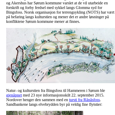
og Akershus har Sørum kommune varslet at de vil utarbeide en
forskrift og forby ferdsel med sykkel langs Glomma syd for
Bingsfoss. Norsk organisasjon for terrengsykling (NOTS) har vært
på befaring langs kulturstien og mener det er andre løsninger på
konfliktene Sørum kommune mener at finnes.
Natur- og kulturstien fra Bingsfoss til Hammeren i Sørum ble
gjenåpnet
med 23 nye informasjonsskilt 22. september 2015.
Nordover henger den sammen med en
tursti fra Rånåsfoss
.
Sandbankene langs elvebrydden byr på veldig fine flytstier: