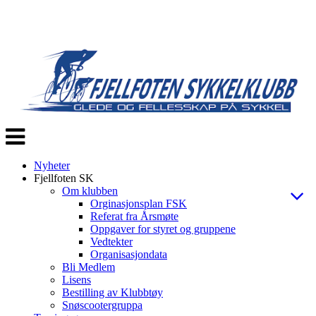
Veksle
navigasjon
Nyheter
Fjellfoten SK
Om klubben
Orginasjonsplan FSK
Referat fra Årsmøte
Oppgaver for styret og gruppene
Vedtekter
Organisasjondata
Bli Medlem
Lisens
Bestilling av Klubbtøy
Snøscootergruppa