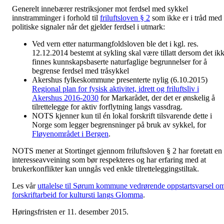
Generelt innebærer restriksjoner mot ferdsel med sykkel
innstramminger i forhold til
friluftsloven § 2
som ikke er i tråd med
politiske signaler når det gjelder ferdsel i utmark:
Ved vern etter naturmangfoldsloven ble det i kgl. res.
12.12.2014 bestemt at sykling skal være tillatt dersom det ik
finnes kunnskapsbaserte naturfaglige begrunnelser for å
begrense ferdsel med tråsykkel
Akershus fylkeskommune presenterte nylig (6.10.2015)
Regional plan for fysisk aktivitet, idrett og friluftsliv i
Akershus 2016-2030
for Markarådet, der det er ønskelig å
tilrettelegge for aktiv forflytning langs vassdrag.
NOTS kjenner kun til én lokal forskrift tilsvarende dette i
Norge som legger begrensninger på bruk av sykkel, for
Fløyenområdet i Bergen
.
NOTS mener at Stortinget gjennom friluftsloven § 2 har foretatt en
interesseavveining som bør respekteres og har erfaring med at
brukerkonflikter kan unngås ved enkle tilretteleggingstiltak.
Les vår
uttalelse til Sørum kommune vedrørende oppstartsvarsel o
forskriftarbeid for kultursti langs Glomma
.
Høringsfristen er 11. desember 2015.