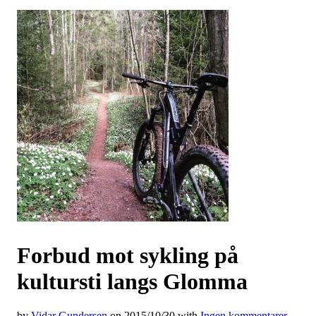
Forbud mot sykling på
kultursti langs Glomma
by
Vidar Gundersen
on
2015/10/30
with
Ingen kommentarer