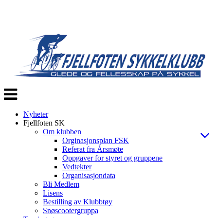
Veksle
navigasjon
Nyheter
Fjellfoten SK
Om klubben
Orginasjonsplan FSK
Referat fra Årsmøte
Oppgaver for styret og gruppene
Vedtekter
Organisasjondata
Bli Medlem
Lisens
Bestilling av Klubbtøy
Snøscootergruppa