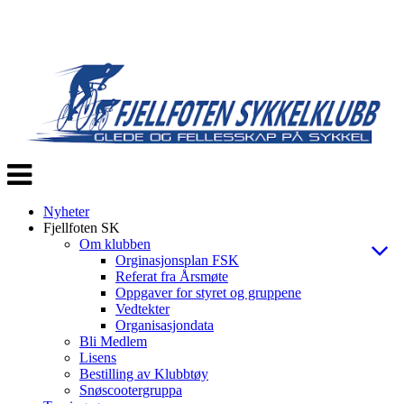
Veksle
navigasjon
Nyheter
Fjellfoten SK
Om klubben
Orginasjonsplan FSK
Referat fra Årsmøte
Oppgaver for styret og gruppene
Vedtekter
Organisasjondata
Bli Medlem
Lisens
Bestilling av Klubbtøy
Snøscootergruppa