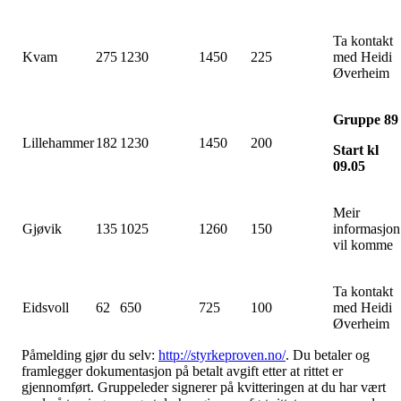
Ta kontakt
Kvam
275
1230
1450
225
med Heidi
Øverheim
Gruppe 89
Lillehammer
182
1230
1450
200
Start kl
09.05
Meir
Gjøvik
135
1025
1260
150
informasjon
vil komme
Ta kontakt
Eidsvoll
62
650
725
100
med Heidi
Øverheim
Påmelding gjør du selv:
http://styrkeproven.no/
. Du betaler og
framlegger dokumentasjon på betalt avgift etter at rittet er
gjennomført. Gruppeleder signerer på kvitteringen at du har vært