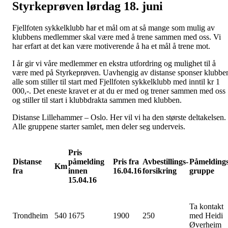
Styrkeprøven lørdag 18. juni
Fjellfoten sykkelklubb har et mål om at så mange som mulig av
klubbens medlemmer skal være med å trene sammen med oss. Vi
har erfart at det kan være motiverende å ha et mål å trene mot.
I år gir vi våre medlemmer en ekstra utfordring og mulighet til å
være med på Styrkeprøven. Uavhengig av distanse sponser klubbe
alle som stiller til start med Fjellfoten sykkelklubb med inntil kr 1
000,-. Det eneste kravet er at du er med og trener sammen med oss
og stiller til start i klubbdrakta sammen med klubben.
Distanse Lillehammer – Oslo. Her vil vi ha den største deltakelsen.
Alle gruppene starter samlet, men deler seg underveis.
Pris
Distanse
påmelding
Pris fra
Avbestillings-
Påmeldings
Km
fra
innen
16.04.16
forsikring
gruppe
15.04.16
Ta kontakt
Trondheim
540
1675
1900
250
med Heidi
Øverheim