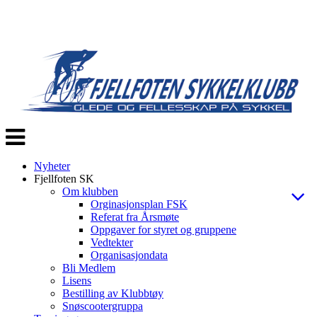
Veksle
navigasjon
Nyheter
Fjellfoten SK
Om klubben
Orginasjonsplan FSK
Referat fra Årsmøte
Oppgaver for styret og gruppene
Vedtekter
Organisasjondata
Bli Medlem
Lisens
Bestilling av Klubbtøy
Snøscootergruppa