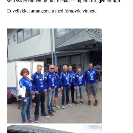
som syklet runden og fikk medalje + diplom for gjennomført.
Et vellykket arrangement med fornøyde vinnere.