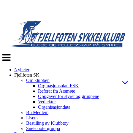
Veksle
navigasjon
Nyheter
Fjellfoten SK
Om klubben
Orginasjonsplan FSK
Referat fra Årsmøte
Oppgaver for styret og gruppene
Vedtekter
Organisasjondata
Bli Medlem
Lisens
Bestilling av Klubbtøy
Snøscootergruppa