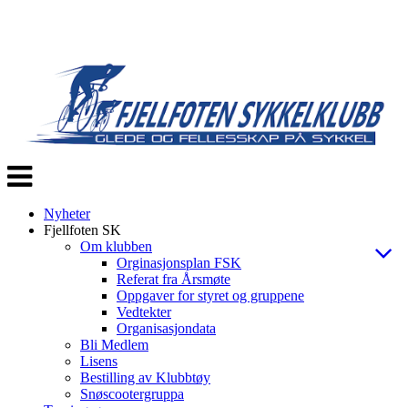
Veksle
navigasjon
Nyheter
Fjellfoten SK
Om klubben
Orginasjonsplan FSK
Referat fra Årsmøte
Oppgaver for styret og gruppene
Vedtekter
Organisasjondata
Bli Medlem
Lisens
Bestilling av Klubbtøy
Snøscootergruppa