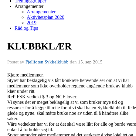
Treningsgrupper
Arrangementer
Arrangementer
Aktivitetsplan 2020
2019
Råd og Tips
KLUBBKLÆR
Postet av
Fjellfoten Sykkelklubb
den
15. sep 2015
Kjære medlemmer.
Styret har beklagelig vis fått konkrete henvendelser om at vi har
medlemmer som ikke overholder reglene angående bruk av klubb
klær under ritt.
Ref: FSK vedtekt $ 3 og NCF lover.
Vi synes det er meget beklagelig at vi som bruker mye tid og
ressurser for å legge til rette for at vi skal ha en Sykkelklubb til fell
glede og nytte, skal måtte bruke noe av tiden til å håndtere slike
saker.
Våre vedtekter har vi for at det skal være likt for alle og burde være
enkelt å forholde seg til.
Styret anmoder våre medlemmer på det sterkeste å vise lojalitet og