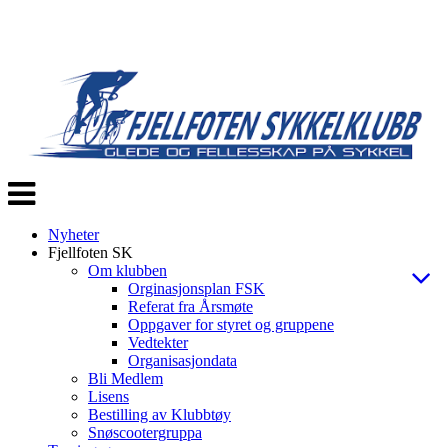
Veksle
navigasjon
Nyheter
Fjellfoten SK
Om klubben
Orginasjonsplan FSK
Referat fra Årsmøte
Oppgaver for styret og gruppene
Vedtekter
Organisasjondata
Bli Medlem
Lisens
Bestilling av Klubbtøy
Snøscootergruppa