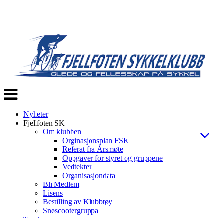
Veksle
navigasjon
Nyheter
Fjellfoten SK
Om klubben
Orginasjonsplan FSK
Referat fra Årsmøte
Oppgaver for styret og gruppene
Vedtekter
Organisasjondata
Bli Medlem
Lisens
Bestilling av Klubbtøy
Snøscootergruppa