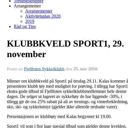
Treningsgrupper
Arrangementer
Arrangementer
Aktivitetsplan 2020
2019
Råd og Tips
KLUBBKVELD SPORT1, 29.
november
Postet av
Fjellfoten Sykkelklubb
den
25. nov 2016
Minner om klubbkveld på Sport1 på tirsdag 29.11. Kalas kommer 
presenterer klubb tøy med mulighet for prøving. I tillegg har Sport1
ekstra gode tilbud til Fjellfoten sykkelklubbmedlemmer hele denne
dagen. De selger ut lageret av sykkeltøy de har liggende -30%, i
tillegg gir de oss 25% rabatt på alt av trenings- og vinterbekledning
sko, ski- og sykkelutstyr (gjelder ikke allerede nedsatte varer)
Presentasjonen av klubbtøy med Kalas begynner kl 19.00.
Sport1 vil som i fjor lage spesial tilbud som gjelder denne kvelden. 